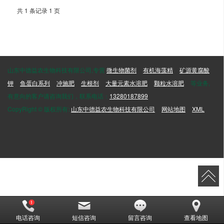
共 1 条记录 1 页
山东中德益农生物科技有限公司,专营
微生物菌剂
有机海藻精
矿源黄腐酸
钾
鱼蛋白系列
冲施肥
生根剂
大量元素水溶肥
颗粒水溶肥
等业务,
有意向的客户请咨询我们，联系电话：
13280187899
CopyRight © 版权所有:
山东中德益农生物科技有限公司
网站地图
XML
电话咨询
短信咨询
留言咨询
查看地图