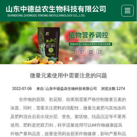
首页
公司介绍
产品展示
新闻资讯
荣誉资质
行业动态
留言反馈
联系我们
微量元素使用中需要注意的问题
2022-07-06
来自:
山东中德益农生物科技有限公司
浏览次数:1274
在作物的苗期、初花期、幼果期需要严格控制微量元素的
浓度。同时，需要关注肥料的混配性，微量元素肥与其他农药
及肥料混合后若出现分层、变色、絮状物、结晶沉淀等不要再
使用。肥料是把双刃剑，科学适量使用可以##作物健康提高
作物产量和品质，超量使用则会损害作物健康，影响产量和品