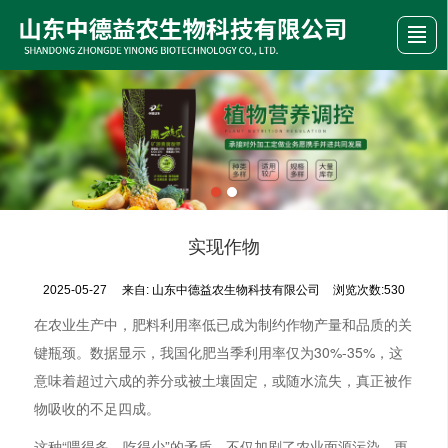
首页
公司介绍
产品展示
新闻资讯
荣誉资质
行业动态
留言反馈
联系我们
实现作物
2025-05-27
来自:
山东中德益农生物科技有限公司
浏览次数:530
在农业生产中，肥料利用率低已成为制约作物产量和品质的关
键瓶颈。数据显示，我国化肥当季利用率仅为30%-35%，这
意味着超过六成的养分或被土壤固定，或随水流失，真正被作
物吸收的不足四成。
这种“喂得多、吃得少”的矛盾，不仅加剧了农业面源污染，更