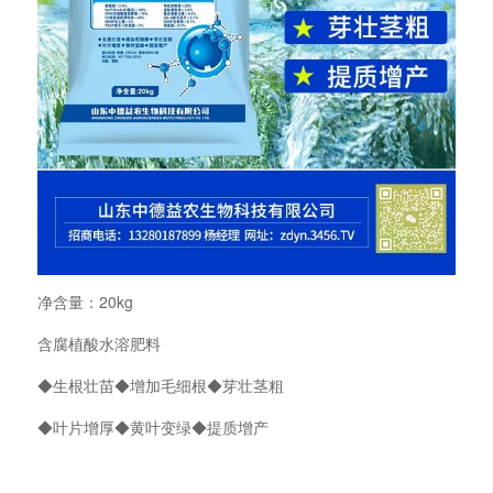
净含量：20kg
含腐植酸水溶肥料
◆生根壮苗◆增加毛细根◆芽壮茎粗
◆叶片增厚◆黄叶变绿◆提质增产