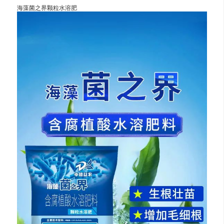
海藻菌之界颗粒水溶肥