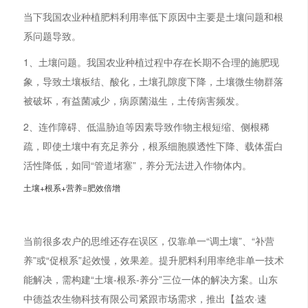
当下我国农业种植肥料利用率低下原因中主要是土壤问题和根
系问题导致。
1、土壤问题。我国农业种植过程中存在长期不合理的施肥现
象，导致土壤板结、酸化，土壤孔隙度下降，土壤微生物群落
被破坏，有益菌减少，病原菌滋生，土传病害频发。
2、连作障碍、低温胁迫等因素导致作物主根短缩、侧根稀
疏，即使土壤中有充足养分，根系细胞膜透性下降、载体蛋白
活性降低，如同“管道堵塞”，养分无法进入作物体内。
土壤+根系+营养=肥效倍增
当前很多农户的思维还存在误区，仅靠单一“调土壤”、“补营
养”或“促根系”起效慢，效果差。提升肥料利用率绝非单一技术
能解决，需构建“土壤-根系-养分”三位一体的解决方案。山东
中德益农生物科技有限公司紧跟市场需求，推出【益农·速